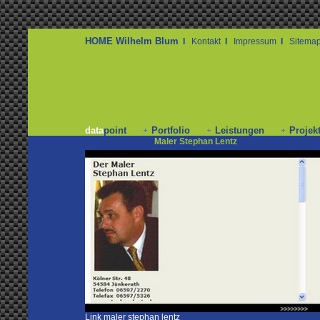
data
point
Portfolio
Leistungen
Projek
Maler Stephan Lentz
Link maler stephan lentz