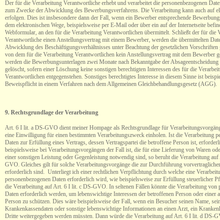
Der für die Verarbeitung Verantwortliche erhebt und verarbeitet die personenbezogenen Da
zum Zwecke der Abwicklung des Bewerbungsverfahrens. Die Verarbeitung kann auch auf e
erfolgen. Dies ist insbesondere dann der Fall, wenn ein Bewerber entsprechende Bewerbung
dem elektronischen Wege, beispielsweise per E-Mail oder über ein auf der Internetseite befin
Webformular, an den für die Verarbeitung Verantwortlichen übermittelt. Schließt der für die 
Verantwortliche einen Anstellungsvertrag mit einem Bewerber, werden die übermittelten Da
Abwicklung des Beschäftigungsverhältnisses unter Beachtung der gesetzlichen Vorschriften 
von dem für die Verarbeitung Verantwortlichen kein Anstellungsvertrag mit dem Bewerber g
werden die Bewerbungsunterlagen zwei Monate nach Bekanntgabe der Absageentscheidung 
gelöscht, sofern einer Löschung keine sonstigen berechtigten Interessen des für die Verarbei
Verantwortlichen entgegenstehen. Sonstiges berechtigtes Interesse in diesem Sinne ist beispi
Beweispflicht in einem Verfahren nach dem Allgemeinen Gleichbehandlungsgesetz (AGG).
9. Rechtsgrundlage der Verarbeitung
Art. 6 I lit. a DS-GVO dient meiner Hompage als Rechtsgrundlage für Verarbeitungsvorgäng
eine Einwilligung für einen bestimmten Verarbeitungszweck einholen. Ist die Verarbeitung 
Daten zur Erfüllung eines Vertrags, dessen Vertragspartei die betroffene Person ist, erforderl
beispielsweise bei Verarbeitungsvorgängen der Fall ist, die für eine Lieferung von Waren od
einer sonstigen Leistung oder Gegenleistung notwendig sind, so beruht die Verarbeitung auf A
GVO. Gleiches gilt für solche Verarbeitungsvorgänge die zur Durchführung vorvertraglic
erforderlich sind. Unterliegt ich einer rechtlichen Verpflichtung durch welche eine Verarbei
personenbezogenen Daten erforderlich wird, wie beispielsweise zur Erfüllung steuerlicher Pfl
die Verarbeitung auf Art. 6 I lit. c DS-GVO. In seltenen Fällen könnte die Verarbeitung vo
Daten erforderlich werden, um lebenswichtige Interessen der betroffenen Person oder einer 
Person zu schützen. Dies wäre beispielsweise der Fall, wenn ein Besucher seinen Name, sein
Krankenkassendaten oder sonstige lebenswichtige Informationen an einen Arzt, ein Kranken
Dritte weitergegeben werden müssten. Dann würde die Verarbeitung auf Art. 6 I lit. d DS-