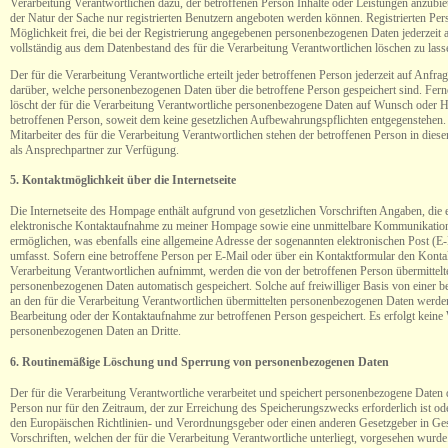
Verarbeitung Verantwortlichen dazu, der betroffenen Person Inhalte oder Leistungen anzubie
der Natur der Sache nur registrierten Benutzern angeboten werden können. Registrierten Pers
Möglichkeit frei, die bei der Registrierung angegebenen personenbezogenen Daten jederzeit
vollständig aus dem Datenbestand des für die Verarbeitung Verantwortlichen löschen zu lass
Der für die Verarbeitung Verantwortliche erteilt jeder betroffenen Person jederzeit auf Anfr
darüber, welche personenbezogenen Daten über die betroffene Person gespeichert sind. Ferne
löscht der für die Verarbeitung Verantwortliche personenbezogene Daten auf Wunsch oder 
betroffenen Person, soweit dem keine gesetzlichen Aufbewahrungspflichten entgegenstehen.
Mitarbeiter des für die Verarbeitung Verantwortlichen stehen der betroffenen Person in d
als Ansprechpartner zur Verfügung.
5. Kontaktmöglichkeit über die Internetseite
Die Internetseite des Hompage enthält aufgrund von gesetzlichen Vorschriften Angaben, die e
elektronische Kontaktaufnahme zu meiner Hompage sowie eine unmittelbare Kommunikation
ermöglichen, was ebenfalls eine allgemeine Adresse der sogenannten elektronischen Post (E
umfasst. Sofern eine betroffene Person per E-Mail oder über ein Kontaktformular den Konta
Verarbeitung Verantwortlichen aufnimmt, werden die von der betroffenen Person übermittelt
personenbezogenen Daten automatisch gespeichert. Solche auf freiwilliger Basis von einer b
an den für die Verarbeitung Verantwortlichen übermittelten personenbezogenen Daten werde
Bearbeitung oder der Kontaktaufnahme zur betroffenen Person gespeichert. Es erfolgt keine 
personenbezogenen Daten an Dritte.
6. Routinemäßige Löschung und Sperrung von personenbezogenen Daten
Der für die Verarbeitung Verantwortliche verarbeitet und speichert personenbezogene Daten 
Person nur für den Zeitraum, der zur Erreichung des Speicherungszwecks erforderlich ist od
den Europäischen Richtlinien- und Verordnungsgeber oder einen anderen Gesetzgeber in Ge
Vorschriften, welchen der für die Verarbeitung Verantwortliche unterliegt, vorgesehen wurde