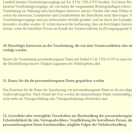
Letztlich könnten Verarbeitungsvorgänge auf Art. 6 I lit. f DS-GVO beruhen. Auf dieser Re
basieren Verarbeitungsvorgänge, die von keiner der vorgenannten Rechtsgrundlagen erfasst
Verarbeitung zur Wahrung eines berechtigten Interesses unseres Vereins oder eines Dritten erf
sofern die Interessen, Grundrechte und Grundfreiheiten des Betroffenen nicht überwiegen. S
Verarbeitungsvorgänge sind uns insbesondere deshalb gestattet, weil sie durch den Europäi
besonders erwähnt wurden. Er vertrat insoweit die Auffassung, dass ein berechtigtes Intere
könnte, wenn die betroffene Person ein Kunde des Verantwortlichen ist (Erwägungsgrund
10. Berechtigte Interessen an der Verarbeitung, die von dem Verantwortlichen oder e
verfolgt werden
Basiert die Verarbeitung personenbezogener Daten auf Artikel 6 I lit. f DS-GVO ist unser ber
die Durchführung unserer Tätigkeit zugunsten des Wohlergehens aller.
11. Dauer, für die die personenbezogenen Daten gespeichert werden
Das Kriterium für die Dauer der Speicherung von personenbezogenen Daten ist die jeweilige
Aufbewahrungsfrist. Nach Ablauf der Frist werden die entsprechenden Daten routinemäßig ge
nicht mehr zur Vertragserfüllung oder Vertragsanbahnung erforderlich sind.
12. Gesetzliche oder vertragliche Vorschriften zur Bereitstellung der personenbezogen
Erforderlichkeit für den Vertragsabschluss; Verpflichtung der betroffenen Person, di
personenbezogenen Daten bereitzustellen; mögliche Folgen der Nichtbereitstellung