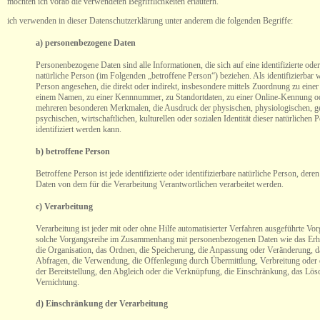
möchten ich vorab die verwendeten Begrifflichkeiten erläutern.
ich verwenden in dieser Datenschutzerklärung unter anderem die folgenden Begriffe:
a) personenbezogene Daten
Personenbezogene Daten sind alle Informationen, die sich auf eine identifizierte oder 
natürliche Person (im Folgenden „betroffene Person“) beziehen. Als identifizierbar w
Person angesehen, die direkt oder indirekt, insbesondere mittels Zuordnung zu ein
einem Namen, zu einer Kennnummer, zu Standortdaten, zu einer Online-Kennung o
mehreren besonderen Merkmalen, die Ausdruck der physischen, physiologischen, ge
psychischen, wirtschaftlichen, kulturellen oder sozialen Identität dieser natürlichen 
identifiziert werden kann.
b) betroffene Person
Betroffene Person ist jede identifizierte oder identifizierbare natürliche Person, de
Daten von dem für die Verarbeitung Verantwortlichen verarbeitet werden.
c) Verarbeitung
Verarbeitung ist jeder mit oder ohne Hilfe automatisierter Verfahren ausgeführte Vo
solche Vorgangsreihe im Zusammenhang mit personenbezogenen Daten wie das Erhe
die Organisation, das Ordnen, die Speicherung, die Anpassung oder Veränderung, d
Abfragen, die Verwendung, die Offenlegung durch Übermittlung, Verbreitung oder
der Bereitstellung, den Abgleich oder die Verknüpfung, die Einschränkung, das Lös
Vernichtung.
d) Einschränkung der Verarbeitung