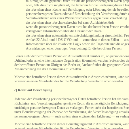
falls möglich die geplante Dauer, für die die personenbezogenen Daten gesp
oder, falls dies nicht möglich ist, die Kriterien für die Festlegung dieser Dau
das Bestehen eines Rechts auf Berichtigung oder Löschung der sie betreffe
personenbezogenen Daten oder auf Einschränkung der Verarbeitung durch 
Verantwortlichen oder eines Widerspruchsrechts gegen diese Verarbeitung
das Bestehen eines Beschwerderechts bei einer Aufsichtsbehörde
wenn die personenbezogenen Daten nicht bei der betroffenen Person erhob
verfügbaren Informationen über die Herkunft der Daten
das Bestehen einer automatisierten Entscheidungsfindung einschließlich Pr
Artikel 22 Abs.1 und 4 DS-GVO und — zumindest in diesen Fällen — auss
Informationen über die involvierte Logik sowie die Tragweite und die anges
Auswirkungen einer derartigen Verarbeitung für die betroffene Person
Ferner steht der betroffenen Person ein Auskunftsrecht darüber zu, ob personenbez
Drittland oder an eine internationale Organisation übermittelt wurden. Sofern dies der 
der betroffenen Person im Übrigen das Recht zu, Auskunft über die geeigneten Gara
Zusammenhang mit der Übermittlung zu erhalten.
Möchte eine betroffene Person dieses Auskunftsrecht in Anspruch nehmen, kann sie 
jederzeit an einen Mitarbeiter des für die Verarbeitung Verantwortlichen wenden.
c) Recht auf Berichtigung
Jede von der Verarbeitung personenbezogener Daten betroffene Person hat das vom
Richtlinien- und Verordnungsgeber gewährte Recht, die unverzügliche Berichtigung 
unrichtiger personenbezogener Daten zu verlangen. Ferner steht der betroffenen Per
unter Berücksichtigung der Zwecke der Verarbeitung, die Vervollständigung unvolls
personenbezogener Daten — auch mittels einer ergänzenden Erklärung — zu verlan
Möchte eine betroffene Person dieses Berichtigungsrecht in Anspruch nehmen, kann 
jederzeit an einen Mitarbeiter des für die Verarbeitung Verantwortlichen wenden.