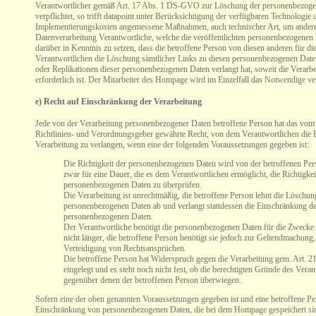
Verantwortlicher gemäß Art. 17 Abs. 1 DS-GVO zur Löschung der personenbezog
verpflichtet, so trifft datapoint unter Berücksichtigung der verfügbaren Technologie 
Implementierungskosten angemessene Maßnahmen, auch technischer Art, um andere
Datenverarbeitung Verantwortliche, welche die veröffentlichten personenbezogenen 
darüber in Kenntnis zu setzen, dass die betroffene Person von diesen anderen für di
Verantwortlichen die Löschung sämtlicher Links zu diesen personenbezogenen Dat
oder Replikationen dieser personenbezogenen Daten verlangt hat, soweit die Verarbe
erforderlich ist. Der Mitarbeiter des Hompage wird im Einzelfall das Notwendige ve
e) Recht auf Einschränkung der Verarbeitung
Jede von der Verarbeitung personenbezogener Daten betroffene Person hat das vom
Richtlinien- und Verordnungsgeber gewährte Recht, von dem Verantwortlichen die 
Verarbeitung zu verlangen, wenn eine der folgenden Voraussetzungen gegeben ist:
Die Richtigkeit der personenbezogenen Daten wird von der betroffenen Pers
zwar für eine Dauer, die es dem Verantwortlichen ermöglicht, die Richtigkei
personenbezogenen Daten zu überprüfen.
Die Verarbeitung ist unrechtmäßig, die betroffene Person lehnt die Löschun
personenbezogenen Daten ab und verlangt stattdessen die Einschränkung d
personenbezogenen Daten.
Der Verantwortliche benötigt die personenbezogenen Daten für die Zwecke 
nicht länger, die betroffene Person benötigt sie jedoch zur Geltendmachun
Verteidigung von Rechtsansprüchen.
Die betroffene Person hat Widerspruch gegen die Verarbeitung gem. Art.
eingelegt und es steht noch nicht fest, ob die berechtigten Gründe des Vera
gegenüber denen der betroffenen Person überwiegen.
Sofern eine der oben genannten Voraussetzungen gegeben ist und eine betroffene Pe
Einschränkung von personenbezogenen Daten, die bei dem Hompage gespeichert sin