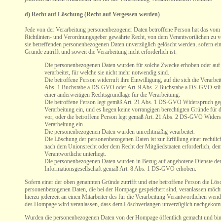
d) Recht auf Löschung (Recht auf Vergessen werden)
Jede von der Verarbeitung personenbezogener Daten betroffene Person hat das vom
Richtlinien- und Verordnungsgeber gewährte Recht, von dem Verantwortlichen zu ve
sie betreffenden personenbezogenen Daten unverzüglich gelöscht werden, sofern ein
Gründe zutrifft und soweit die Verarbeitung nicht erforderlich ist:
Die personenbezogenen Daten wurden für solche Zwecke erhoben oder auf 
verarbeitet, für welche sie nicht mehr notwendig sind.
Die betroffene Person widerruft ihre Einwilligung, auf die sich die Verarbe
Abs. 1 Buchstabe a DS-GVO oder Art. 9 Abs. 2 Buchstabe a DS-GVO stützt
einer anderweitigen Rechtsgrundlage für die Verarbeitung.
Die betroffene Person legt gemäß Art. 21 Abs. 1 DS-GVO Widerspruch ge
Verarbeitung ein, und es liegen keine vorrangigen berechtigten Gründe für 
vor, oder die betroffene Person legt gemäß Art. 21 Abs. 2 DS-GVO Widers
Verarbeitung ein.
Die personenbezogenen Daten wurden unrechtmäßig verarbeitet.
Die Löschung der personenbezogenen Daten ist zur Erfüllung einer rechtlic
nach dem Unionsrecht oder dem Recht der Mitgliedstaaten erforderlich, de
Verantwortliche unterliegt.
Die personenbezogenen Daten wurden in Bezug auf angebotene Dienste de
Informationsgesellschaft gemäß Art. 8 Abs. 1 DS-GVO erhoben.
Sofern einer der oben genannten Gründe zutrifft und eine betroffene Person die Lö
personenbezogenen Daten, die bei der Hompage gespeichert sind, veranlassen möcht
hierzu jederzeit an einen Mitarbeiter des für die Verarbeitung Verantwortlichen wend
des Hompage wird veranlassen, dass dem Löschverlangen unverzüglich nachgekom
Wurden die personenbezogenen Daten von der Hompage öffentlich gemacht und bin 