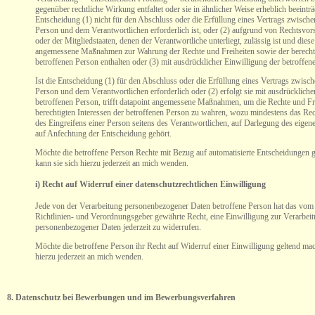
gegenüber rechtliche Wirkung entfaltet oder sie in ähnlicher Weise erheblich beeinträc
Entscheidung (1) nicht für den Abschluss oder die Erfüllung eines Vertrags zwische
Person und dem Verantwortlichen erforderlich ist, oder (2) aufgrund von Rechtsvor
oder der Mitgliedstaaten, denen der Verantwortliche unterliegt, zulässig ist und dies
angemessene Maßnahmen zur Wahrung der Rechte und Freiheiten sowie der berechti
betroffenen Person enthalten oder (3) mit ausdrücklicher Einwilligung der betroffene
Ist die Entscheidung (1) für den Abschluss oder die Erfüllung eines Vertrags zwisch
Person und dem Verantwortlichen erforderlich oder (2) erfolgt sie mit ausdrückliche
betroffenen Person, trifft datapoint angemessene Maßnahmen, um die Rechte und Fr
berechtigten Interessen der betroffenen Person zu wahren, wozu mindestens das Re
des Eingreifens einer Person seitens des Verantwortlichen, auf Darlegung des eige
auf Anfechtung der Entscheidung gehört.
Möchte die betroffene Person Rechte mit Bezug auf automatisierte Entscheidungen 
kann sie sich hierzu jederzeit an mich wenden.
i) Recht auf Widerruf einer datenschutzrechtlichen Einwilligung
Jede von der Verarbeitung personenbezogener Daten betroffene Person hat das vom
Richtlinien- und Verordnungsgeber gewährte Recht, eine Einwilligung zur Verarbei
personenbezogener Daten jederzeit zu widerrufen.
Möchte die betroffene Person ihr Recht auf Widerruf einer Einwilligung geltend mac
hierzu jederzeit
an mich wenden
.
8. Datenschutz bei Bewerbungen und im Bewerbungsverfahren