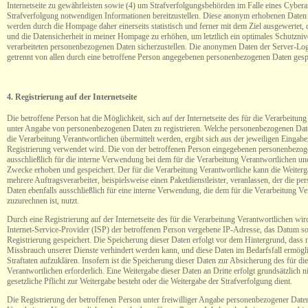
Internetseite zu gewährleisten sowie (4) um Strafverfolgungsbehörden im Falle eines Cyberan
Strafverfolgung notwendigen Informationen bereitzustellen. Diese anonym erhobenen Daten
werden durch die Hompage daher einerseits statistisch und ferner mit dem Ziel ausgewertet,
und die Datensicherheit in meiner Hompage zu erhöhen, um letztlich ein optimales Schutzniv
verarbeiteten personenbezogenen Daten sicherzustellen. Die anonymen Daten der Server-Lo
getrennt von allen durch eine betroffene Person angegebenen personenbezogenen Daten gesp
4. Registrierung auf der Internetseite
Die betroffene Person hat die Möglichkeit, sich auf der Internetseite des für die Verarbeitun
unter Angabe von personenbezogenen Daten zu registrieren. Welche personenbezogenen Date
die Verarbeitung Verantwortlichen übermittelt werden, ergibt sich aus der jeweiligen Eingabe
Registrierung verwendet wird. Die von der betroffenen Person eingegebenen personenbezo
ausschließlich für die interne Verwendung bei dem für die Verarbeitung Verantwortlichen un
Zwecke erhoben und gespeichert. Der für die Verarbeitung Verantwortliche kann die Weiterg
mehrere Auftragsverarbeiter, beispielsweise einen Paketdienstleister, veranlassen, der die p
Daten ebenfalls ausschließlich für eine interne Verwendung, die dem für die Verarbeitung Ve
zuzurechnen ist, nutzt.
Durch eine Registrierung auf der Internetseite des für die Verarbeitung Verantwortlichen wir
Internet-Service-Provider (ISP) der betroffenen Person vergebene IP-Adresse, das Datum so
Registrierung gespeichert. Die Speicherung dieser Daten erfolgt vor dem Hintergrund, dass 
Missbrauch unserer Dienste verhindert werden kann, und diese Daten im Bedarfsfall ermögl
Straftaten aufzuklären. Insofern ist die Speicherung dieser Daten zur Absicherung des für di
Verantwortlichen erforderlich. Eine Weitergabe dieser Daten an Dritte erfolgt grundsätzlich ni
gesetzliche Pflicht zur Weitergabe besteht oder die Weitergabe der Strafverfolgung dient.
Die Registrierung der betroffenen Person unter freiwilliger Angabe personenbezogener Daten