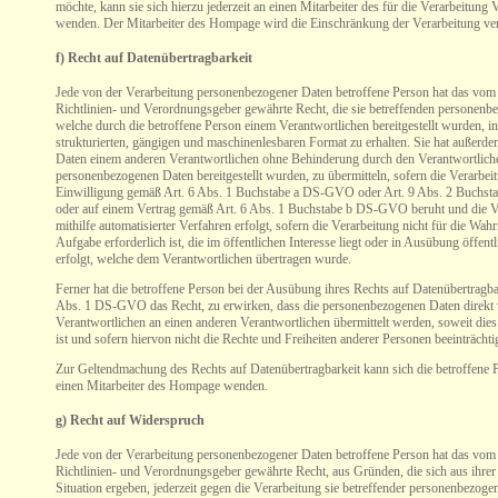
möchte, kann sie sich hierzu jederzeit an einen Mitarbeiter des für die Verarbeitung
wenden. Der Mitarbeiter des Hompage wird die Einschränkung der Verarbeitung ver
f) Recht auf Datenübertragbarkeit
Jede von der Verarbeitung personenbezogener Daten betroffene Person hat das vom
Richtlinien- und Verordnungsgeber gewährte Recht, die sie betreffenden personenb
welche durch die betroffene Person einem Verantwortlichen bereitgestellt wurden, i
strukturierten, gängigen und maschinenlesbaren Format zu erhalten. Sie hat außerde
Daten einem anderen Verantwortlichen ohne Behinderung durch den Verantwortlich
personenbezogenen Daten bereitgestellt wurden, zu übermitteln, sofern die Verarbei
Einwilligung gemäß Art. 6 Abs. 1 Buchstabe a DS-GVO oder Art. 9 Abs. 2 Buch
oder auf einem Vertrag gemäß Art. 6 Abs. 1 Buchstabe b DS-GVO beruht und die V
mithilfe automatisierter Verfahren erfolgt, sofern die Verarbeitung nicht für die Wa
Aufgabe erforderlich ist, die im öffentlichen Interesse liegt oder in Ausübung öffent
erfolgt, welche dem Verantwortlichen übertragen wurde.
Ferner hat die betroffene Person bei der Ausübung ihres Rechts auf Datenübertragba
Abs. 1 DS-GVO das Recht, zu erwirken, dass die personenbezogenen Daten direkt
Verantwortlichen an einen anderen Verantwortlichen übermittelt werden, soweit die
ist und sofern hiervon nicht die Rechte und Freiheiten anderer Personen beeinträchti
Zur Geltendmachung des Rechts auf Datenübertragbarkeit kann sich die betroffene P
einen Mitarbeiter des Hompage wenden.
g) Recht auf Widerspruch
Jede von der Verarbeitung personenbezogener Daten betroffene Person hat das vom
Richtlinien- und Verordnungsgeber gewährte Recht, aus Gründen, die sich aus ihre
Situation ergeben, jederzeit gegen die Verarbeitung sie betreffender personenbezoge