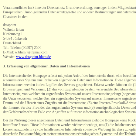
Verantwortlicher im Sinne der Datenschutz-Grundverordnung, sonstiger in den Mitgliedstaat
Europäischen Union geltenden Datenschutzgesetze und anderer Bestimmungen mit datenschu
Charakter ist der:
datapoint
Wilhelm Blum
Kiefernweg 1
54584 Jünkerath
Deutschland
Tel.: Telefon (06597) 2596
E-Mail: w.blum.ju@gmail.com
Website:
www.datapoint-blum.de
3. Erfassung von allgemeinen Daten und Informationen
Die Internetseite der Hompage erfasst mit jedem Aufruf der Internetseite durch eine betroffe
automatisiertes System eine Reihe von allgemeinen Daten und Informationen. Diese allgeme
Informationen werden in den Logfiles des Servers gespeichert. Erfasst werden können die (
Browsertypen und Versionen, (2) das vom zugreifenden System verwendete Betriebssystem, 
Internetseite, von welcher ein zugreifendes System auf unsere Internetseite gelangt (sogenann
die Unterwebseiten, welche über ein zugreifendes System auf unserer Internetseite angesteue
Datum und die Uhrzeit eines Zugriffs auf die Internetseite, (6) eine Internet-Protokoll-Adres
der Internet-Service-Provider des zugreifenden Systems und (8) sonstige ähnliche Daten und
der Gefahrenabwehr im Falle von Angriffen auf unsere informationstechnologischen System
Bei der Nutzung dieser allgemeinen Daten und Informationen zieht die Hompage keine Rücks
betroffene Person. Diese Informationen werden vielmehr benötigt, um (1) die Inhalte unserer 
korrekt auszuliefern, (2) die Inhalte meiner Internetseite sowie die Werbung für diese zu opti
dauerhafte Funktionsfähigkeit meiner informationstechnologischen Systeme und der Technik