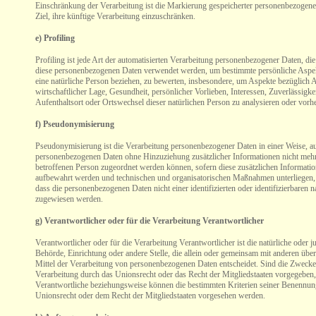
Einschränkung der Verarbeitung ist die Markierung gespeicherter personenbezogen
Ziel, ihre künftige Verarbeitung einzuschränken.
e) Profiling
Profiling ist jede Art der automatisierten Verarbeitung personenbezogener Daten, die
diese personenbezogenen Daten verwendet werden, um bestimmte persönliche Aspekt
eine natürliche Person beziehen, zu bewerten, insbesondere, um Aspekte bezüglich A
wirtschaftlicher Lage, Gesundheit, persönlicher Vorlieben, Interessen, Zuverlässigkei
Aufenthaltsort oder Ortswechsel dieser natürlichen Person zu analysieren oder vorh
f) Pseudonymisierung
Pseudonymisierung ist die Verarbeitung personenbezogener Daten in einer Weise, a
personenbezogenen Daten ohne Hinzuziehung zusätzlicher Informationen nicht mehr 
betroffenen Person zugeordnet werden können, sofern diese zusätzlichen Informati
aufbewahrt werden und technischen und organisatorischen Maßnahmen unterliegen, 
dass die personenbezogenen Daten nicht einer identifizierten oder identifizierbaren 
zugewiesen werden.
g) Verantwortlicher oder für die Verarbeitung Verantwortlicher
Verantwortlicher oder für die Verarbeitung Verantwortlicher ist die natürliche oder j
Behörde, Einrichtung oder andere Stelle, die allein oder gemeinsam mit anderen üb
Mittel der Verarbeitung von personenbezogenen Daten entscheidet. Sind die Zwecke 
Verarbeitung durch das Unionsrecht oder das Recht der Mitgliedstaaten vorgegeben,
Verantwortliche beziehungsweise können die bestimmten Kriterien seiner Benennu
Unionsrecht oder dem Recht der Mitgliedstaaten vorgesehen werden.