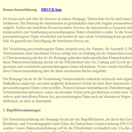
Datenschutzerklärung
DRUCK htm
Ich freuen mich sehr über Ihr Interesse an meiner Hompage. Datenschutz hat für mich einen
Stellenwert. Die Nutzung der Internetseiten ist grundsätzlich ohne jede Angabe personenbez
möglich. Sofern eine betroffene Person besondere Services der Internetseite in Anspruch n
könnte jedoch eine Verarbeitung personenbezogener Daten erforderlich werden. Ist die Verar
personenbezogener Daten erforderlich und besteht für eine solche Verarbeitung keine gesetz
hole ich generell eine Einwilligung der betroffenen Person ein.
Die Verarbeitung personenbezogener Daten, beispielsweise des Namens, der Anschrift, E-M
Telefonnummer einer betroffenen Person, erfolgt stets im Einklang mit der Datenschutz-Gr
in Übereinstimmung mit den für die Hompage geltenden landesspezifischen Datenschutzbes
dieser Datenschutzerklärung möchte ich die Öffentlichkeit über Art, Umfang und Zweck der
genutzten und verarbeiteten personenbezogenen Daten informieren. Ferner werden betroffene
dieser Datenschutzerklärung über die ihnen zustehenden Rechte aufgeklärt.
Die Hompage hat als für die Verarbeitung Verantwortlichen zahlreiche technische und organi
Maßnahmen umgesetzt, um einen möglichst lückenlosen Schutz der über diese Internetseite v
personenbezogenen Daten sicherzustellen. Dennoch können Internetbasierte Datenübertragu
Sicherheitslücken aufweisen, sodass ein absoluter Schutz nicht gewährleistet werden kann.
steht es jeder betroffenen Person frei, personenbezogene Daten auch auf alternativen Wegen,
telefonisch, an mich zu übermitteln.
1. Begriffsbestimmungen
Die Datenschutzerklärung der Hompage beruht auf den Begrifflichkeiten, die durch den Eur
Richtlinien- und Verordnungsgeber beim Erlass der Datenschutz-Grundverordnung (DS-G
wurden. Unsere Datenschutzerklärung soll für die Öffentlichkeit verständlich sein. Um dies 