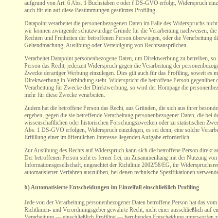
aufgrund von Art. 6 Abs. 1 Buchstaben e oder f DS-GVO erfolgt, Widerspruch einzu
auch für ein auf diese Bestimmungen gestütztes Profiling.
Datapoint verarbeitet die personenbezogenen Daten im Falle des Widerspruchs nicht 
wir können zwingende schutzwürdige Gründe für die Verarbeitung nachweisen, die 
Rechten und Freiheiten der betroffenen Person überwiegen, oder die Verarbeitung di
Geltendmachung, Ausübung oder Verteidigung von Rechtsansprüchen.
Verarbeitet Datapoint personenbezogene Daten, um Direktwerbung zu betreiben, so h
Person das Recht, jederzeit Widerspruch gegen die Verarbeitung der personenbezo
Zwecke derartiger Werbung einzulegen. Dies gilt auch für das Profiling, soweit es m
Direktwerbung in Verbindung steht. Widerspricht die betroffene Person gegenüber
Verarbeitung für Zwecke der Direktwerbung, so wird der Hompage die personenbe
mehr für diese Zwecke verarbeiten.
Zudem hat die betroffene Person das Recht, aus Gründen, die sich aus ihrer besonde
ergeben, gegen die sie betreffende Verarbeitung personenbezogener Daten, die bei
wissenschaftlichen oder historischen Forschungszwecken oder zu statistischen Zwe
Abs. 1 DS-GVO erfolgen, Widerspruch einzulegen, es sei denn, eine solche Verarbei
Erfüllung einer im öffentlichen Interesse liegenden Aufgabe erforderlich.
Zur Ausübung des Rechts auf Widerspruch kann sich die betroffene Person direkt 
Der betroffenen Person steht es ferner frei, im Zusammenhang mit der Nutzung von
Informationsgesellschaft, ungeachtet der Richtlinie 2002/58/EG, ihr Widerspruchsrec
automatisierter Verfahren auszuüben, bei denen technische Spezifikationen verwend
h) Automatisierte Entscheidungen im Einzelfall einschließlich Profiling
Jede von der Verarbeitung personenbezogener Daten betroffene Person hat das vom
Richtlinien- und Verordnungsgeber gewährte Recht, nicht einer ausschließlich auf ei
Verarbeitung — einschließlich Profiling — beruhenden Entscheidung unterworfen zu